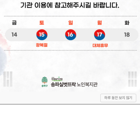
상
하루 동안 보지 않기
단
으
로
이
동
QUICK SERVICE