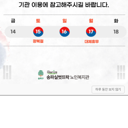
상
하루 동안 보지 않기
단
으
로
이
동
QUICK SERVICE