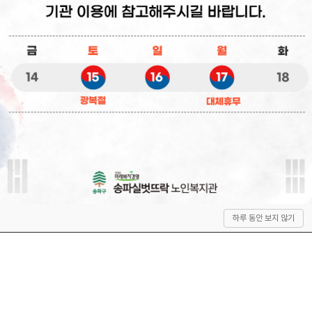
상
하루 동안 보지 않기
단
으
로
이
동
QUICK SERVICE