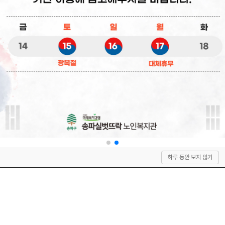
상
하루 동안 보지 않기
단
으
로
이
동
QUICK SERVICE