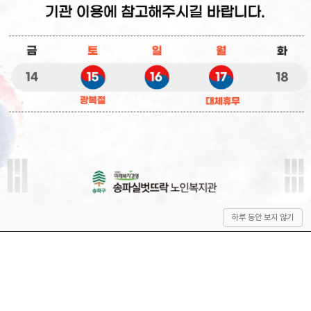
상
하루 동안 보지 않기
단
으
로
이
동
QUICK SERVICE