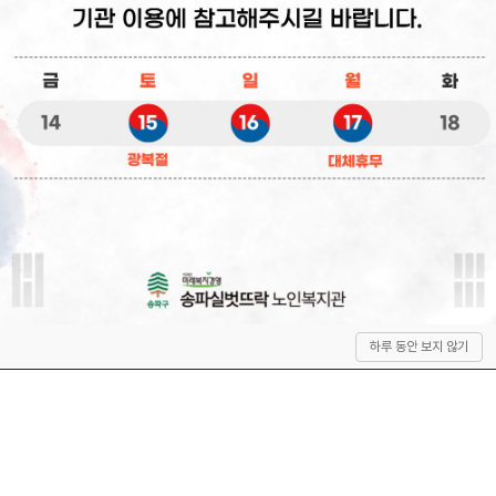
상
하루 동안 보지 않기
단
으
로
이
동
QUICK SERVICE