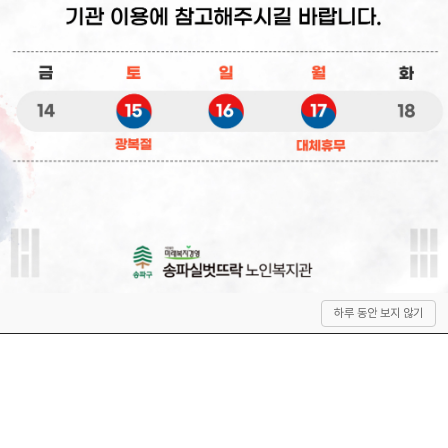
상
하루 동안 보지 않기
단
으
로
이
동
QUICK SERVICE