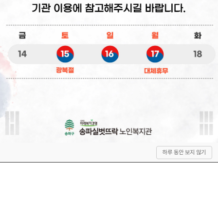
상
하루 동안 보지 않기
단
으
로
이
동
QUICK SERVICE